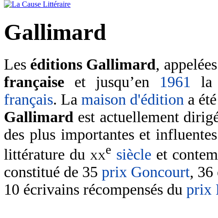
Gallimard
Les
éditions Gallimard
, appelée
française
et jusqu’en
1961
l
français
. La
maison d'édition
a été
Gallimard
est actuellement dirig
des plus importantes et influente
e
littérature du
xx
siècle
et contem
constitué de 35
prix Goncourt
, 36
10 écrivains récompensés du
prix 