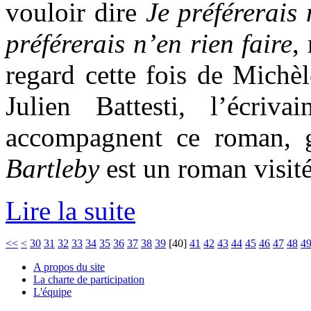
vouloir dire
Je préférerais
préférerais n’en rien faire
,
regard cette fois de Michèl
Julien Battesti, l’écri
accompagnent ce roman, 
Bartleby
est un roman visité
Lire la suite
<<
<
30
31
32
33
34
35
36
37
38
39
[
40
]
41
42
43
44
45
46
47
48
4
A propos du site
La charte de participation
L'équipe