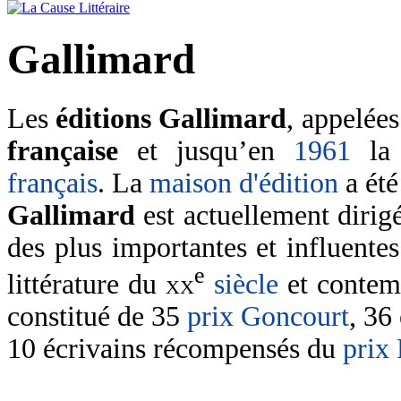
Gallimard
Les
éditions Gallimard
, appelée
française
et jusqu’en
1961
l
français
. La
maison d'édition
a été
Gallimard
est actuellement dirig
des plus importantes et influente
e
littérature du
xx
siècle
et contem
constitué de 35
prix Goncourt
, 36
10 écrivains récompensés du
prix 