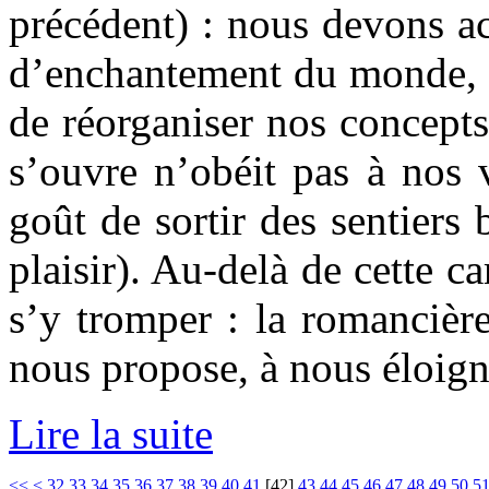
précédent) : nous devons a
d’enchantement du monde, et
de réorganiser nos concepts 
s’ouvre n’obéit pas à nos 
goût de sortir des sentiers
plaisir). Au-delà de cette c
s’y tromper : la romancière
nous propose, à nous éloign
Lire la suite
<<
<
32
33
34
35
36
37
38
39
40
41
[
42
]
43
44
45
46
47
48
49
50
5