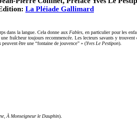
n Jean-Pierre Collinet, Préface Yves Le Pesti
dition:
La Pléiade Gallimard
rps dans la langue. Cela donne aux
Fables
, en particulier pour les enf
 une fraîcheur toujours recommencée. Les lecteurs savants y trouvent 
s
peuvent être une “fontaine de jouvence” » (
Yves Le Pestipon
).
ne, À Monseigneur le Dauphin
).