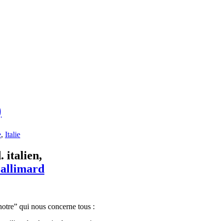
)
e
,
Italie
 italien,
Gallimard
“notre” qui nous concerne tous :