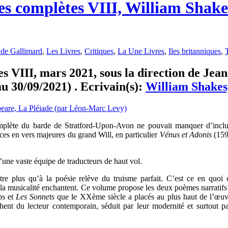
es complètes VIII, William Shake
ade Gallimard
,
Les Livres
,
Critiques
,
La Une Livres
,
Iles britanniques
,
 VIII, mars 2021, sous la direction de Jea
au 30/09/2021) . Ecrivain(s):
William Shakes
complète du barde de Stratford-Upon-Avon ne pouvait manquer d’incl
èces en vers majeures du grand Will, en particulier
Vénus et Adonis
(159
d’une vaste équipe de traducteurs de haut vol.
re plus qu’à la poésie relève du truisme parfait. C’est ce en quoi c
t la musicalité enchantent. Ce volume propose les deux poèmes narratif
ps et
Les Sonnets
que le XXème siècle a placés au plus haut de l’œuv
chent du lecteur contemporain, séduit par leur modernité et surtout pa