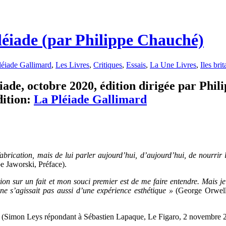
éiade (par Philippe Chauché)
léiade Gallimard
,
Les Livres
,
Critiques
,
Essais
,
La Une Livres
,
Iles bri
de, octobre 2020, édition dirigée par Phil
ition:
La Pléiade Gallimard
abrication, mais de lui parler aujourd’hui, d’aujourd’hui, de nourrir 
e Jaworski, Préface).
tion sur un fait et mon souci premier est de me faire entendre. Mais j
 ne s’agissait pas aussi d’une expérience esthétique »
(George Orwel
(Simon Leys répondant à Sébastien Lapaque, Le Figaro, 2 novembre 