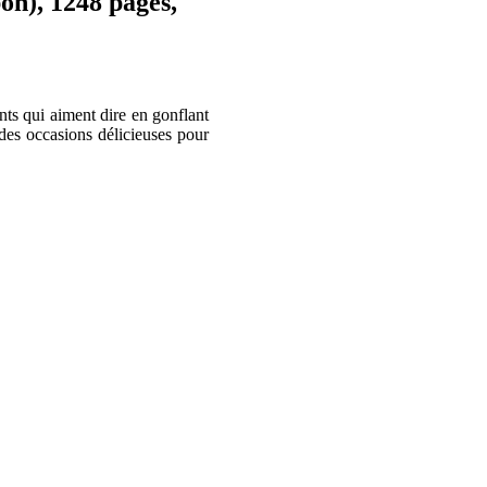
pon), 1248 pages,
ants qui aiment dire en gonflant
des occasions délicieuses pour