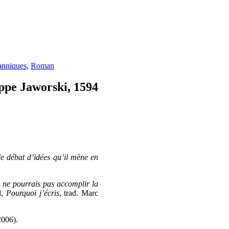
tanniques
,
Roman
ippe Jaworski, 1594
le débat d’idées qu’il mène en
e ne pourrais pas accomplir la
l,
Pourquoi j’écris
, trad. Marc
2006).