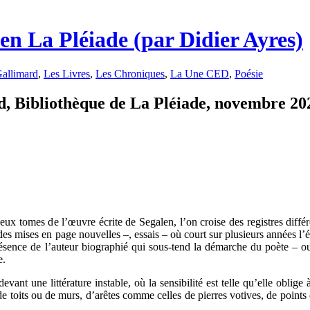
en La Pléiade (par Didier Ayres)
Gallimard
,
Les Livres
,
Les Chroniques
,
La Une CED
,
Poésie
, Bibliothèque de La Pléiade, novembre 202
 deux tomes de l’œuvre écrite de Segalen, l’on croise des registres diffé
es mises en page nouvelles –, essais – où court sur plusieurs années l’
ésence de l’auteur biographié qui sous-tend la démarche du poète – ou
e.
ant une littérature instable, où la sensibilité est telle qu’elle oblige 
de toits ou de murs, d’arêtes comme celles de pierres votives, de points 