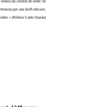
 milieu du chemin de notre vie
etrouvai par une forêt obscure,
perdue
» (Préface Carlo Ossola)