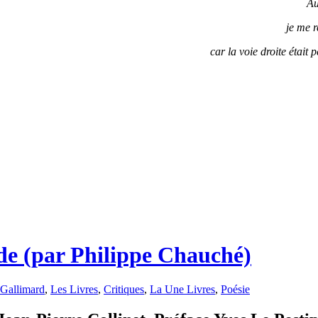
Au
je me r
car la voie droite était 
de (par Philippe Chauché)
 Gallimard
,
Les Livres
,
Critiques
,
La Une Livres
,
Poésie