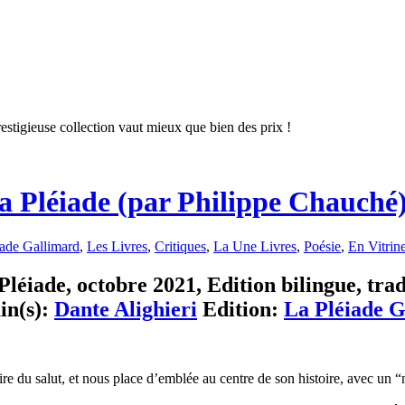
restigieuse collection vaut mieux que bien des prix !
a Pléiade (par Philippe Chauché
iade Gallimard
,
Les Livres
,
Critiques
,
La Une Livres
,
Poésie
,
En Vitrin
éiade, octobre 2021, Edition bilingue, trad.
in(s):
Dante Alighieri
Edition:
La Pléiade 
aire du salut, et nous place d’emblée au centre de son histoire, avec un 