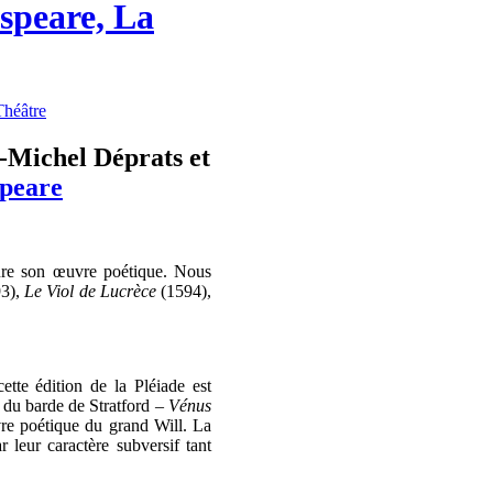
speare, La
Théâtre
n-Michel Déprats et
peare
ure son œuvre poétique. Nous
3),
Le Viol de Lucrèce
(1594),
ette édition de la Pléiade est
s du barde de Stratford –
Vénus
re poétique du grand Will. La
r leur caractère subversif tant