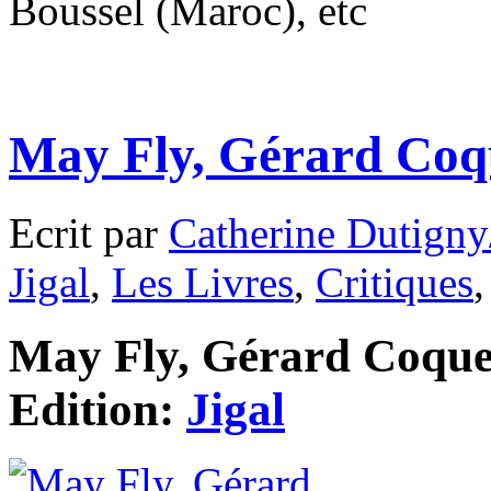
Boussel (Maroc), etc
May Fly, Gérard Coqu
Ecrit par
Catherine Dutigny
Jigal
,
Les Livres
,
Critiques
May Fly, Gérard Coquet
Edition:
Jigal