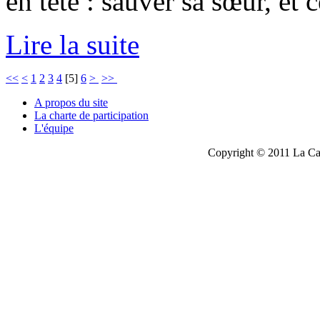
en tête : sauver sa sœur, et 
Lire la suite
<<
<
1
2
3
4
[
5
]
6
>
>>
A propos du site
La charte de participation
L'équipe
Copyright © 2011 La Cau