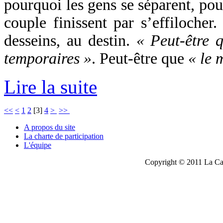
pourquoi les gens se séparent, pou
couple finissent par s’effilocher
desseins, au destin.
« Peut-être 
temporaires »
. Peut-être que
« le 
Lire la suite
<<
<
1
2
[
3
]
4
>
>>
A propos du site
La charte de participation
L'équipe
Copyright © 2011 La Cau