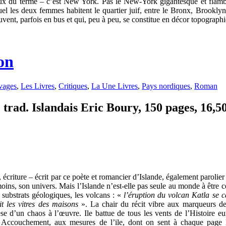
reux du terme – c’est New York. Pas le New-York gigantesque et flamb
quel les deux femmes habitent le quartier juif, entre le Bronx, Brookl
souvent, parfois en bus et qui, peu à peu, se constitue en décor topograp
on
vages
,
Les Livres
,
Critiques
,
La Une Livres
,
Pays nordiques
,
Roman
trad. Islandais Eric Boury, 150 pages, 16,50
s, écriture – écrit par ce poète et romancier d’Islande, également paroli
moins, son univers. Mais l’Islande n’est-elle pas seule au monde à être c
substrats géologiques, les volcans : «
l’éruption du volcan Katla se 
it les vitres des maisons
». La chair du récit vibre aux marqueurs de 
e d’un chaos à l’œuvre. Ile battue de tous les vents de l’Histoire e
 Accouchement, aux mesures de l’ile, dont on sent à chaque page le