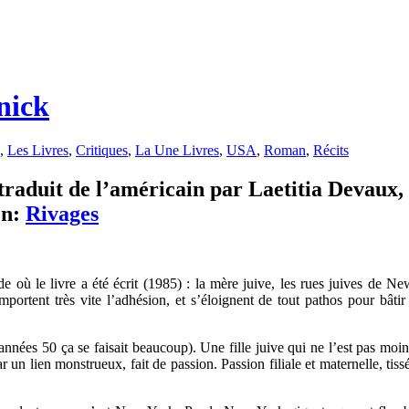
nick
,
Les Livres
,
Critiques
,
La Une Livres
,
USA
,
Roman
,
Récits
raduit de l’américain par Laetitia Devaux,
on:
Rivages
de où le livre a été écrit (1985) : la mère juive, les rues juives de 
mportent très vite l’adhésion, et s’éloignent de tout pathos pour bâtir 
nées 50 ça se faisait beaucoup). Une fille juive qui ne l’est pas moin
r un lien monstrueux, fait de passion. Passion filiale et maternelle, tis