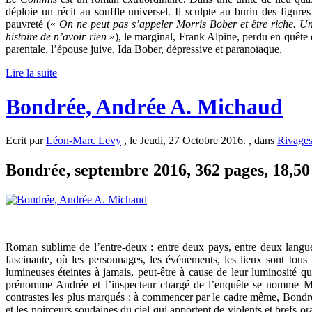
déploie un récit au souffle universel. Il sculpte au burin des figu
pauvreté («
On ne peut pas s’appeler Morris Bober et être riche. Un 
histoire de n’avoir rien
»), le marginal, Frank Alpine, perdu en quête d
parentale, l’épouse juive, Ida Bober, dépressive et paranoïaque.
Lire la suite
Bondrée, Andrée A. Michaud
Ecrit par
Léon-Marc Levy
, le Jeudi, 27 Octobre 2016. , dans
Rivage
Bondrée, septembre 2016, 362 pages, 18,50 
Roman sublime de l’entre-deux : entre deux pays, entre deux langues
fascinante, où les personnages, les événements, les lieux sont tous 
lumineuses éteintes à jamais, peut-être à cause de leur luminosité 
prénomme Andrée et l’inspecteur chargé de l’enquête se nomme M
contrastes les plus marqués : à commencer par le cadre même, Bondrée
et les noirceurs soudaines du ciel qui apportent de violents et brefs 