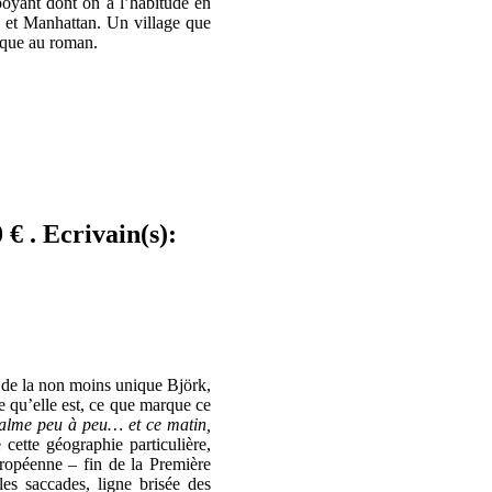
oyant dont on a l’habitude en
yn et Manhattan. Un village que
hique au roman.
 € . Ecrivain(s):
er de la non moins unique Björk,
e qu’elle est, ce que marque ce
calme peu à peu… et ce matin,
cette géographie particulière,
uropéenne – fin de la Première
s saccades, ligne brisée des