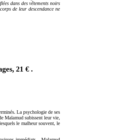
flées dans des vêtements noirs
u corps de leur descendance ne
ges, 21 € .
erminés. La psychologie de ses
 de Malamud subissent leur vie,
 lesquels le malheur souvent, le
s environs immédiats – Malamud