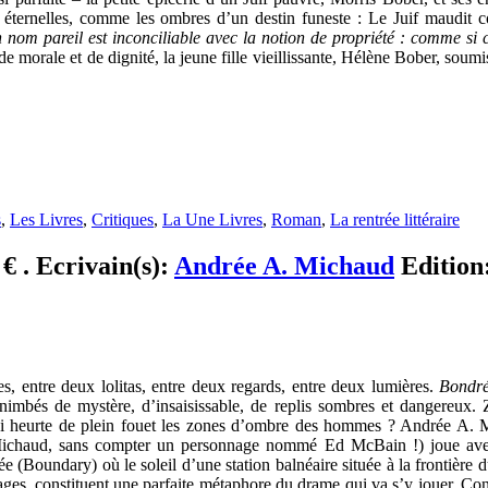
res éternelles, comme les ombres d’un destin funeste : Le Juif maudit
nom pareil est inconciliable avec la notion de propriété : comme si c’
e morale et de dignité, la jeune fille vieillissante, Hélène Bober, soumi
s
,
Les Livres
,
Critiques
,
La Une Livres
,
Roman
,
La rentrée littéraire
€ . Ecrivain(s):
Andrée A. Michaud
Edition
, entre deux lolitas, entre deux regards, entre deux lumières.
Bondr
nimbés de mystère, d’insaisissable, de replis sombres et dangereux. Z
qui heurte de plein fouet les zones d’ombre des hommes ? Andrée A. M
ichaud, sans compter un personnage nommé Ed McBain !) joue avec
 (Boundary) où le soleil d’une station balnéaire située à la frontièr
orages, constituent une parfaite métaphore du drame qui va s’y jouer. Con