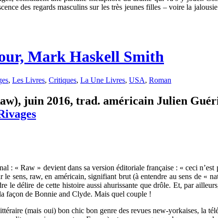
ence des regards masculins sur les très jeunes filles – voire la jalous
mour, Mark Haskell Smith
ges
,
Les Livres
,
Critiques
,
La Une Livres
,
USA
,
Roman
w), juin 2016, trad. américain Julien Guérif
Rivages
nal : « Raw » devient dans sa version éditoriale française : « ceci n’est
 le sens, raw, en américain, signifiant brut (à entendre au sens de « na
dre le délire de cette histoire aussi ahurissante que drôle. Et, par ailleurs
 la façon de Bonnie and Clyde. Mais quel couple !
téraire (mais oui) bon chic bon genre des revues new-yorkaises, la télér