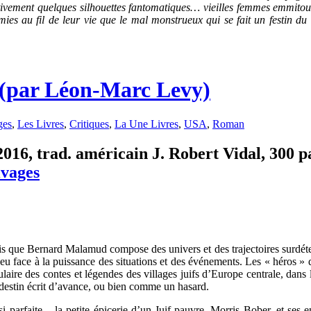
rtivement quelques silhouettes fantomatiques… vieilles femmes emmitou
mies au fil de leur vie que le mal monstrueux qui se fait un festin d
(par Léon-Marc Levy)
ges
,
Les Livres
,
Critiques
,
La Une Livres
,
USA
,
Roman
016, trad. américain J. Robert Vidal, 300 pa
vages
is que Bernard Malamud compose des univers et des trajectoires surdét
peu face à la puissance des situations et des événements. Les « héros »
éculaire des contes et légendes des villages juifs d’Europe centrale, dans
destin écrit d’avance, ou bien comme un hasard.
i parfaite – la petite épicerie d’un Juif pauvre, Morris Bober, et se