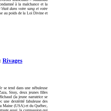
 condamné à la malchance et la
était dans votre sang et votre
se au poids de la Loi Divine et
:
Rivages
ée
se tend dans une nébuleuse
aza, Sissy, deux jeunes filles
ichaud (la jeune narratrice se
 une dextérité fabuleuse des
e du Maine (USA) et du Québec,
traste aussi, la compassion qui