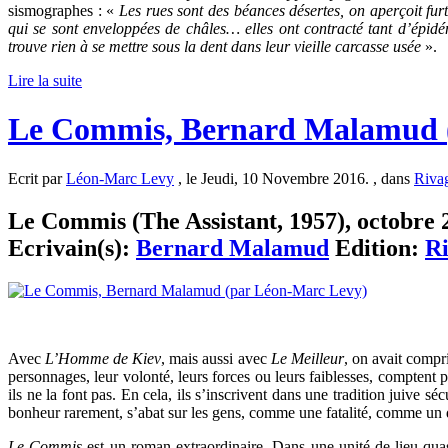
sismographes :
«
Les rues sont des béances désertes, on aperçoit fu
qui se sont enveloppées de châles… elles ont contracté tant d’épidé
trouve rien à se mettre sous la dent dans leur vieille carcasse usée
».
Lire la suite
Le Commis, Bernard Malamud 
Ecrit par
Léon-Marc Levy
, le Jeudi, 10 Novembre 2016. , dans
Riva
Le Commis (The Assistant, 1957), octobre 2
Ecrivain(s):
Bernard Malamud
Edition:
Ri
Avec
L’Homme de Kiev
, mais aussi avec
Le Meilleur
, on avait compr
personnages, leur volonté, leurs forces ou leurs faiblesses, comptent 
ils ne la font pas. En cela, ils s’inscrivent dans une tradition juive s
bonheur rarement, s’abat sur les gens, comme une fatalité, comme un 
Le Commis
est un roman extraordinaire. Dans une unité de lieu quas