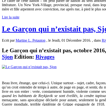
Le cadre de cette liaison – on peut parler de liaison au sens amou
littérature. Un New York-Village, provincial, presque rural, dans le
mère et fille arpentent avec conviction, rue après rue, à pied le plus 
Lire la suite
Le Garçon qui n’existait pas, Sj
Ecrit par
Martine L. Petauton
, le Jeudi, 01 Décembre 2016. , dans
Ri
Le Garçon qui n’existait pas, octobre 2016, 
Sjon
Edition:
Rivages
Beau livre, étrange, que celui-ci. Unique surtout – sujet, cadre, façon
qu’on croit entendre de temps à autre, de page en page, et sentir, du 
livre en son entier : verte, constamment humide, violente comme ses 
quand les habitants de Reykjavik se sont éveillés, la cendre tapissa
menaçante, sans apocalypse déclarée pour autant, seulement la genès
Guerre mondiale, terrible épidémie de Grippe espagnole de 1918.