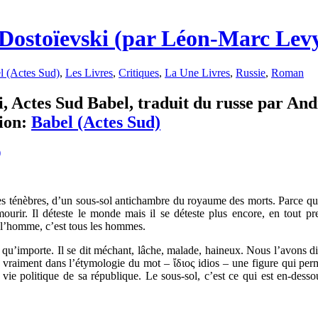
 Dostoïevski (par Léon-Marc Lev
l (Actes Sud)
,
Les Livres
,
Critiques
,
La Une Livres
,
Russie
,
Roman
ki, Actes Sud Babel, traduit du russe par A
ion:
Babel (Actes Sud)
es ténèbres, d’un sous-sol antichambre du royaume des morts. Parce qu
ourir. Il déteste le monde mais il se déteste plus encore, en tout pr
est l’homme, c’est tous les hommes.
qu’importe. Il se dit méchant, lâche, malade, haineux. Nous l’avons di
 a vraiment dans l’étymologie du mot – ἴδιος idios – une figure qui pe
 vie politique de sa république. Le sous-sol, c’est ce qui est en-desso