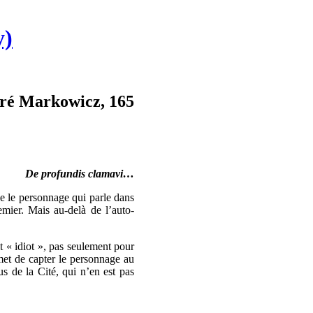
y)
ndré Markowicz, 165
De profundis clamavi…
e le personnage qui parle dans
emier. Mais au-delà de l’auto-
t « idiot », pas seulement pour
rmet de capter le personnage au
us de la Cité, qui n’en est pas