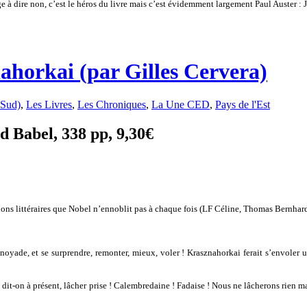
ge à dire non, c’est le héros du livre mais c’est évidemment largement Paul Auster :
ahorkai (par Gilles Cervera)
 Sud)
,
Les Livres
,
Les Chroniques
,
La Une CED
,
Pays de l'Est
 Babel, 338 pp, 9,30€
tions littéraires que Nobel n’ennoblit pas à chaque fois (LF Céline, Thomas Bernhard
er la noyade, et se surprendre, remonter, mieux, voler ! Krasznahorkai ferait s’envol
it-on à présent, lâcher prise ! Calembredaine ! Fadaise ! Nous ne lâcherons rien mais