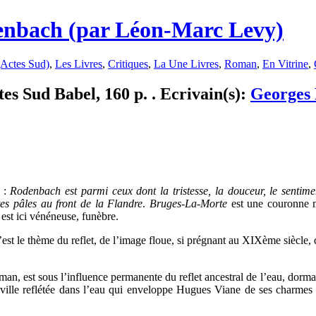
enbach (par Léon-Marc Levy)
(Actes Sud)
,
Les Livres
,
Critiques
,
La Une Livres
,
Roman
,
En Vitrine
,
s Sud Babel, 160 p. . Ecrivain(s):
Georges
t :
Rodenbach est parmi ceux dont la tristesse, la douceur, le sentimen
tes pâles au front de la Flandre
.
Bruges-La-Morte
est une couronne mo
 est ici vénéneuse, funèbre.
’est le thème du reflet, de l’image floue, si prégnant au XIXème siècle,
an, est sous l’influence permanente du reflet ancestral de l’eau, dorm
e ville reflétée dans l’eau qui enveloppe Hugues Viane de ses charmes l