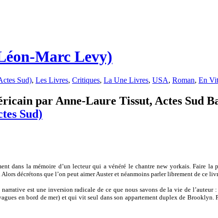
 Léon-Marc Levy)
Actes Sud)
,
Les Livres
,
Critiques
,
La Une Livres
,
USA
,
Roman
,
En Vit
ricain par Anne-Laure Tissut, Actes Sud Bab
ctes Sud)
nt dans la mémoire d’un lecteur qui a vénéré le chantre new yorkais. Faire la par
. Alors décrétons que l’on peut aimer Auster et néanmoins parler librement de ce livr
narrative est une inversion radicale de ce que nous savons de la vie de l’auteur 
gues en bord de mer) et qui vit seul dans son appartement duplex de Brooklyn. Pou