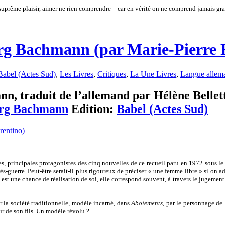
uprême plaisir, aimer ne rien comprendre – car en vérité on ne comprend jamais gra
eborg Bachmann (par Marie-Pierre 
Babel (Actes Sud)
,
Les Livres
,
Critiques
,
La Une Livres
,
Langue allem
nn, traduit de l’allemand par Hélène Bellett
org Bachmann
Edition:
Babel (Actes Sud)
es, principales protagonistes des cinq nouvelles de ce recueil paru en 1972 sous le 
-guerre. Peut-être serait-il plus rigoureux de préciser « une femme libre » si on ad
 est une chance de réalisation de soi, elle correspond souvent, à travers le jugemen
 la société traditionnelle, modèle incarné, dans
Aboiements
, par le personnage d
ur de son fils. Un modèle révolu ?