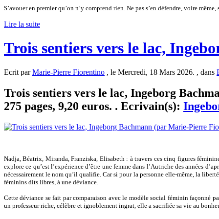
S’avouer en premier qu’on n’y comprend rien. Ne pas s’en défendre, voire même, s
Lire la suite
Trois sentiers vers le lac, Ing
Ecrit par
Marie-Pierre Fiorentino
, le Mercredi, 18 Mars 2026. , dans
Trois sentiers vers le lac, Ingeborg Bachma
275 pages, 9,20 euros. . Ecrivain(s):
Ingeb
Nadja, Béatrix, Miranda, Franziska, Elisabeth : à travers ces cinq figures féminin
explore ce qu’est l’expérience d’être une femme dans l’Autriche des années d’après
nécessairement le nom qu’il qualifie. Car si pour la personne elle-même, la liberté
féminins dits libres, à une déviance.
Cette déviance se fait par comparaison avec le modèle social féminin façonné par
un professeur riche, célèbre et ignoblement ingrat, elle a sacrifiée sa vie au bonhe