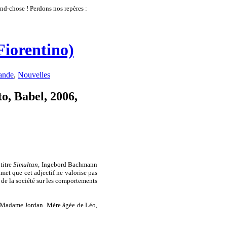
nd-chose ! Perdons nos repères :
Fiorentino)
ande
,
Nouvelles
o, Babel, 2006,
titre
Simultan
, Ingebord Bachmann
met que cet adjectif ne valorise pas
t de la société sur les comportements
e Madame Jordan. Mère âgée de Léo,