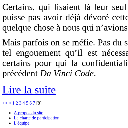
Certains, qui lisaient là leur se
puisse pas avoir déjà dévoré cett
quelque chose à nous qui n’avion
Mais parfois on se méfie. Pas du s
tel engouement qu’il est néces
certains pour qui la confidential
précédent
Da Vinci Code
.
Lire la suite
<<
<
1
2
3
4
5
6
7
[
8
]
A propos du site
La charte de participation
L'équipe