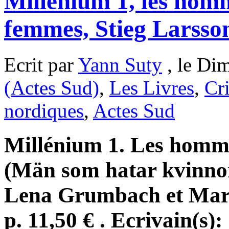
Millénium 1, les homm
femmes, Stieg Larsso
Ecrit par
Yann Suty
, le Di
(Actes Sud)
,
Les Livres
,
Cri
nordiques
,
Actes Sud
Millénium 1. Les homme
(Män som hatar kvinnor,
Lena Grumbach et Marc
p. 11,50 € . Ecrivain(s):