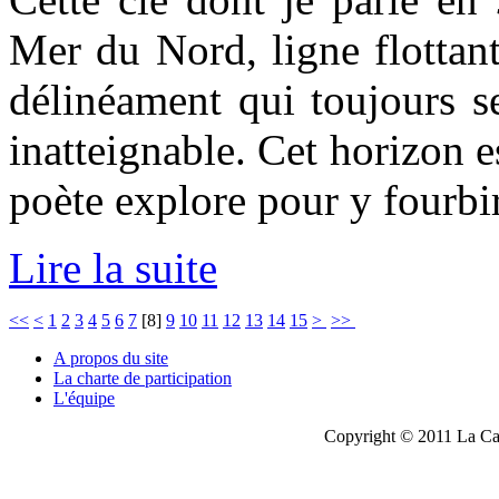
Mer du Nord, ligne flottant
délinéament qui toujours se
inatteignable. Cet horizon e
poète explore pour y fourbi
Lire la suite
<<
<
1
2
3
4
5
6
7
[
8
]
9
10
11
12
13
14
15
>
>>
A propos du site
La charte de participation
L'équipe
Copyright © 2011 La Cau