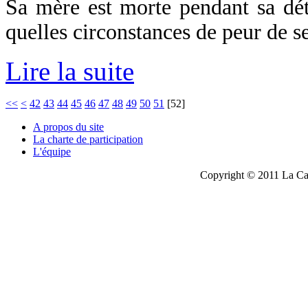
Sa mère est morte pendant sa dét
quelles circonstances de peur de se 
Lire la suite
<<
<
42
43
44
45
46
47
48
49
50
51
[
52
]
A propos du site
La charte de participation
L'équipe
Copyright © 2011 La Cau