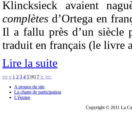
Klincksieck avaient naguè
complètes
d’Ortega en frança
Il a fallu près d’un siècl
traduit en français (le livre
Lire la suite
<<
<
1
2
3
4
5
[
6
]
7
>
>>
A propos du site
La charte de participation
L'équipe
Copyright © 2011 La Cau