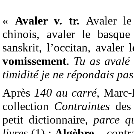
«
Avaler v. tr.
Avaler le 
chinois, avaler le basque
sanskrit, l’occitan, avaler
vomissement
.
Tu as avalé
timidité je ne répondais pa
Après
140 au carré
, Marc-
collection
Contraintes
de
petit dictionnaire,
parce qu
livres
(1) :
Algèbre
– contra