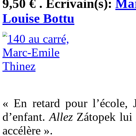
9,50 € . Ecrivain(s):
Mar
Louise Bottu
« En retard pour l’école, 
d’enfant.
Allez
Zátopek lui
accélère ».