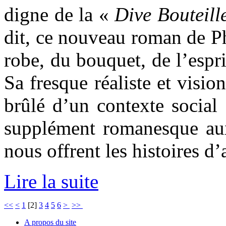
digne de la «
Dive Bouteill
dit, ce nouveau roman de Ph
robe, du bouquet, de l’espri
Sa fresque réaliste et visio
brûlé d’un contexte social
supplément romanesque aux 
nous offrent les histoires d
Lire la suite
<<
<
1
[
2
]
3
4
5
6
>
>>
A propos du site