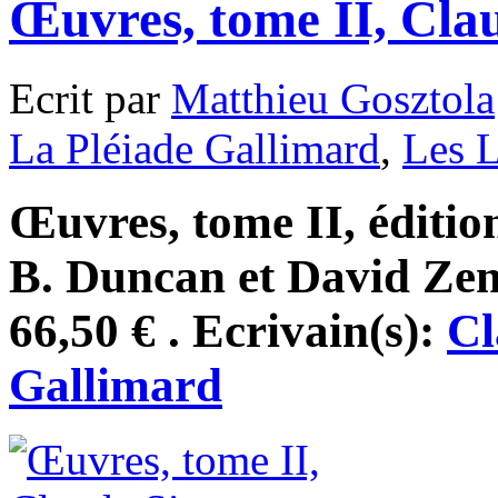
Œuvres, tome II, Cla
Ecrit par
Matthieu Gosztola
La Pléiade Gallimard
,
Les L
Œuvres, tome II, éditi
B. Duncan et David Zem
66,50 € . Ecrivain(s):
Cl
Gallimard