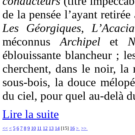
conducteurs
(titre impecca
de la pensée l’ayant retirée 
Les Géorgiques
,
L’Acacia
méconnus
Archipel
et
N
éblouissante blancheur ; le
cherchent, dans le noir, la
sous-bois, la douce mélopé
du ciel, pour quel au-delà d
Lire la suite
<<
<
5
6
7
8
9
10
11
12
13
14
[
15
]
16
>
>>