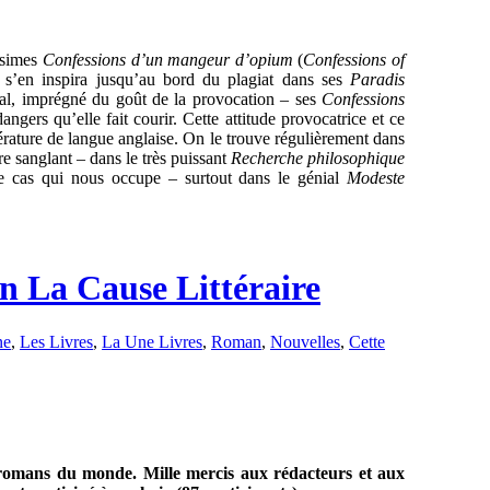
ssimes
Confessions d’un mangeur d’opium
(
Confessions of
i s’en inspira jusqu’au bord du plagiat dans ses
Paradis
 mal, imprégné du goût de la provocation – ses
Confessions
angers qu’elle fait courir. Cette attitude provocatrice et ce
érature de langue anglaise. On le trouve régulièrement dans
e sanglant – dans le très puissant
Recherche philosophique
cas qui nous occupe – surtout dans le génial
Modeste
n La Cause Littéraire
ne
,
Les Livres
,
La Une Livres
,
Roman
,
Nouvelles
,
Cette
s romans du monde. Mille mercis aux rédacteurs et aux