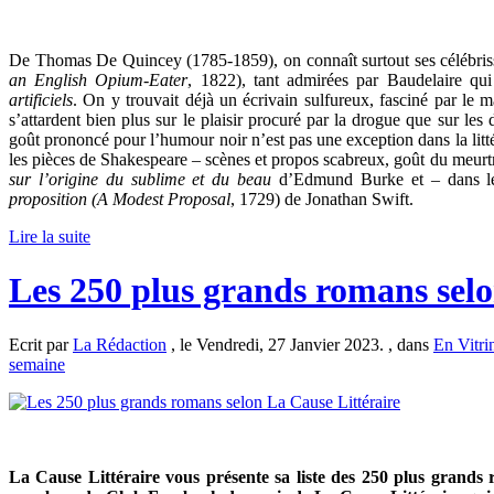
De Thomas De Quincey (1785-1859), on connaît surtout ses célébri
an English Opium-Eater
, 1822), tant admirées par Baudelaire qu
artificiels
. On y trouvait déjà un écrivain sulfureux, fasciné par le
s’attardent bien plus sur le plaisir procuré par la drogue que sur les d
goût prononcé pour l’humour noir n’est pas une exception dans la litt
les pièces de Shakespeare – scènes et propos scabreux, goût du meurtr
sur l’origine du sublime et du beau
d’Edmund Burke et – dans le 
proposition (A Modest Proposal
, 1729) de Jonathan Swift.
Lire la suite
Les 250 plus grands romans selo
Ecrit par
La Rédaction
, le Vendredi, 27 Janvier 2023. , dans
En Vitri
semaine
La Cause Littéraire vous présente sa liste des 250 plus grand