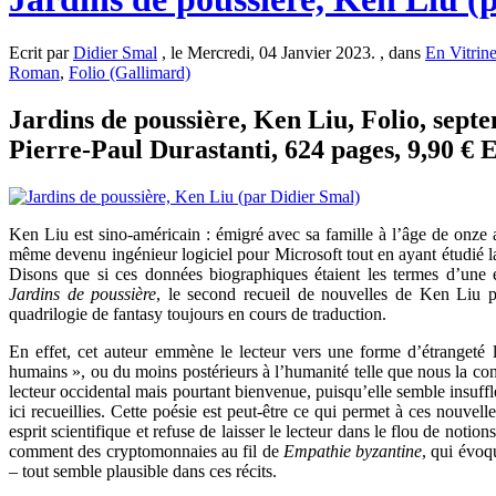
Ecrit par
Didier Smal
, le Mercredi, 04 Janvier 2023. , dans
En Vitrin
Roman
,
Folio (Gallimard)
Jardins de poussière, Ken Liu, Folio, sept
Pierre-Paul Durastanti, 624 pages, 9,90 € 
Ken Liu est sino-américain : émigré avec sa famille à l’âge de onze an
même devenu ingénieur logiciel pour Microsoft tout en ayant étudié la l
Disons que si ces données biographiques étaient les termes d’une é
Jardins de poussière
, le second recueil de nouvelles de Ken Liu 
quadrilogie de fantasy toujours en cours de traduction.
En effet, cet auteur emmène le lecteur vers une forme d’étrangeté 
humains », ou du moins postérieurs à l’humanité telle que nous la co
lecteur occidental mais pourtant bienvenue, puisqu’elle semble insuffl
ici recueillies. Cette poésie est peut-être ce qui permet à ces nouvel
esprit scientifique et refuse de laisser le lecteur dans le flou de not
comment des cryptomonnaies au fil de
Empathie byzantine
, qui évoq
– tout semble plausible dans ces récits.