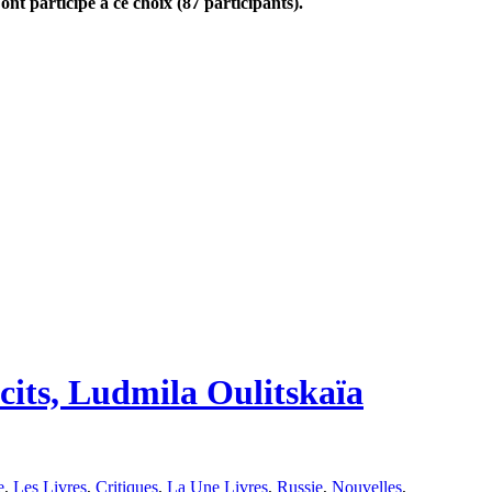
t participé à ce choix (87 participants).
cits, Ludmila Oulitskaïa
e
,
Les Livres
,
Critiques
,
La Une Livres
,
Russie
,
Nouvelles
,