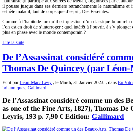
naturaliste (il participe aux soirées de Médan, organisées par et autou
il pousse jusque dans ses derniers retranchements le naturalisme et 
esthète maladif, tant de corps que d’esprit, Des Esseintes.
Comme à l’habitude lorsqu’il est question d’un classique lu ou relu 
l’on est en droit de s’interroger : quel intérêt à l’ouvrir, à s’y plonge
plus en phase avec le monde contemporain ?
Lire la suite
De l’Assassinat considéré comm
Thomas De Quincey (par Léon-
Ecrit par
Léon-Marc Levy
, le Mardi, 31 Janvier 2023. , dans
En Vitr
britanniques
,
Gallimard
De l’Assassinat considéré comme un des 
as one of the Fine Arts, 1827), Thomas De Q
Leyris, 193 p. 7,90 € Edition:
Gallimard