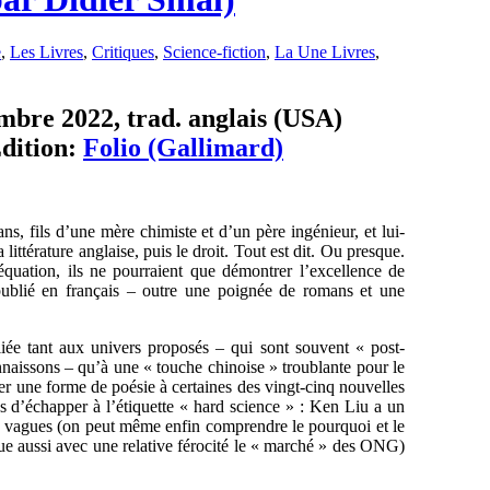
e
,
Les Livres
,
Critiques
,
Science-fiction
,
La Une Livres
,
embre 2022, trad. anglais (USA)
Edition:
Folio (Gallimard)
s, fils d’une mère chimiste et d’un père ingénieur, et lui-
ittérature anglaise, puis le droit. Tout est dit. Ou presque.
quation, ils ne pourraient que démontrer l’excellence de
publié en français – outre une poignée de romans et une
liée tant aux univers proposés – qui sont souvent « post-
nnaissons – qu’à une « touche chinoise » troublante pour le
er une forme de poésie à certaines des vingt-cinq nouvelles
les d’échapper à l’étiquette « hard science » : Ken Liu a un
ions vagues (on peut même enfin comprendre le pourquoi et le
ue aussi avec une relative férocité le « marché » des ONG)