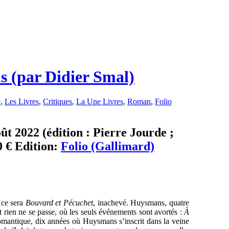
 (par Didier Smal)
e
,
Les Livres
,
Critiques
,
La Une Livres
,
Roman
,
Folio
t 2022 (édition : Pierre Jourde ;
0 € Edition:
Folio (Gallimard)
 ce sera
Bouvard et Pécuchet
, inachevé. Huysmans, quatre
t rien ne se passe, où les seuls événements sont avortés :
À
romantique, dix années où Huysmans s’inscrit dans la veine