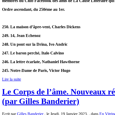
membres du Club Facebook des amis de La Cause Littéraire qui on
Ordre ascendant, du 250ème au 1er.
250. La maison d’âpre-vent, Charles Dickens
249. 14, Jean Echenoz
248. Un pont sur la Drina, Ivo Andric
247. Le baron perché, Italo Calvino
246. La lettre écarlate, Nathaniel Hawthorne
245. Notre-Dame de Paris, Victor Hugo
Lire la suite
Le Corps de l’âme. Nouveaux ré
(par Gilles Banderier)
Ecrit par
Gilles Banderier
, le Jeudi, 19 Janvier 2023. , dans
En Vitrin