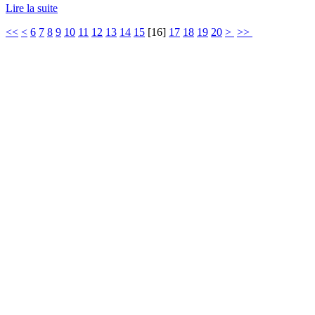
Lire la suite
<<
<
6
7
8
9
10
11
12
13
14
15
[
16
]
17
18
19
20
>
>>