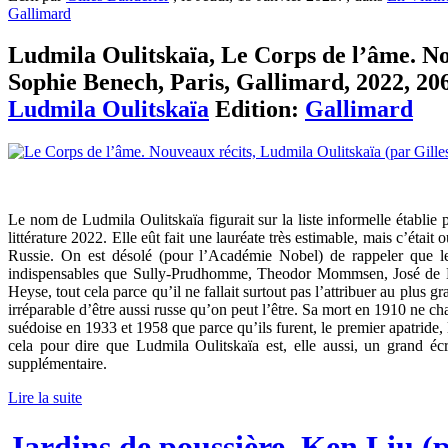
Gallimard
Ludmila Oulitskaïa, Le Corps de l’âme. Nou
Sophie Benech, Paris, Gallimard, 2022, 206 
Ludmila Oulitskaïa
Edition:
Gallimard
Le nom de Ludmila Oulitskaïa figurait sur la liste informelle établie p
littérature 2022. Elle eût fait une lauréate très estimable, mais c’était
Russie. On est désolé (pour l’Académie Nobel) de rappeler que les
indispensables que Sully-Prudhomme, Theodor Mommsen, José de Ec
Heyse, tout cela parce qu’il ne fallait surtout pas l’attribuer au plus gr
irréparable d’être aussi russe qu’on peut l’être. Sa mort en 1910 ne c
suédoise en 1933 et 1958 que parce qu’ils furent, le premier apatride, 
cela pour dire que Ludmila Oulitskaïa est, elle aussi, un grand éc
supplémentaire.
Lire la suite
Jardins de poussière, Ken Liu (