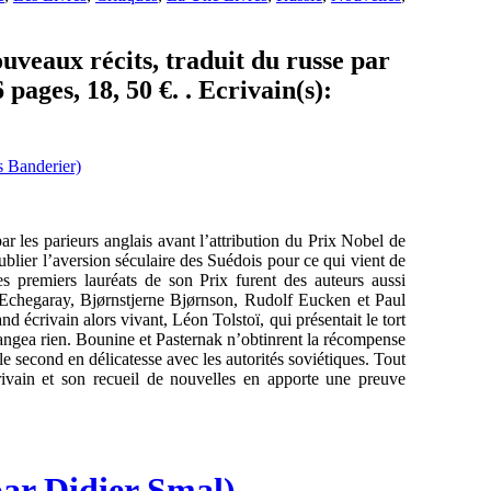
veaux récits, traduit du russe par
pages, 18, 50 €. . Ecrivain(s):
ar les parieurs anglais avant l’attribution du Prix Nobel de
 oublier l’aversion séculaire des Suédois pour ce qui vient de
 premiers lauréats de son Prix furent des auteurs aussi
hegaray, Bjørnstjerne Bjørnson, Rudolf Eucken et Paul
and écrivain alors vivant, Léon Tolstoï, qui présentait le tort
hangea rien. Bounine et Pasternak n’obtinrent la récompense
le second en délicatesse avec les autorités soviétiques. Tout
rivain et son recueil de nouvelles en apporte une preuve
par Didier Smal)