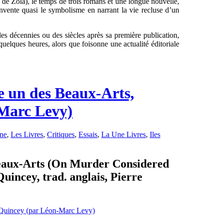
r de Zola), le temps de trois romans et une longue nouvelle,
invente quasi le symbolisme en narrant la vie recluse d’un
des décennies ou des siècles après sa première publication,
r quelques heures, alors que foisonne une actualité éditoriale
e un des Beaux-Arts,
Marc Levy)
ine
,
Les Livres
,
Critiques
,
Essais
,
La Une Livres
,
Iles
Beaux-Arts (On Murder Considered
uincey, trad. anglais, Pierre